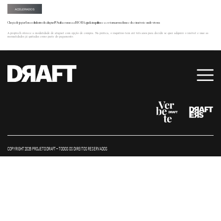
ACELERADOS
Chega de jogar fora o dinheiro do aluguel! Saiba como a aMORA ajuda inquilinos a se tornarem donos dos imóveis onde vivem
A proptech oferece a modalidade de aluguel com opção de compra. Na prática, o inquilino tem até três anos para decidir se quer adquirir o imóvel e usar as
mensalidades já quitadas como parte do pagamento.
COPYRIGHT 2026 PROJETO DRAFT – TODOS OS DIREITOS RESERVADOS