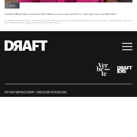
COP30
Como furar a bolha negacionista e transformar o debate climático em conversas que conectam? Esse e outros tópicos no novo episódio do Drafters
As mudanças climáticas estão aí, mas muita gente ainda resiste em encarar essa realidade. Kamila Camilo, do podcast Cria Raiz e do Instituto Oyá, conta como
usar a comunicação para engajar pessoas em prol da agenda ambiental.
COPYRIGHT 2026 PROJETO DRAFT – TODOS OS DIREITOS RESERVADOS