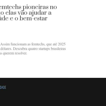
emtechs pioneiras no
o elas vão ajudar a
úde e o bem-estar
 Assim funcionam as femtechs, que até 2025
ólares. Descubra quatro startups brasileiras
as querem resolver.
IDADE