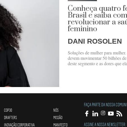
Conheça quatro f
Brasil e saiba com
revolucionar a sa
feminino
DANI ROSOLEN
Soluções de mulher para mulher.
devem movimentar 50 bilhões de d
deste segmento e as dores que el
FAÇA PARTE DA NOSSA COMUN
COP30
NÓS
DRAFTERS
MISSÃO
ASSINE A NOSSA NEWSLETTER:
INOVAÇÃO CORPORATIVA
MANIFESTO