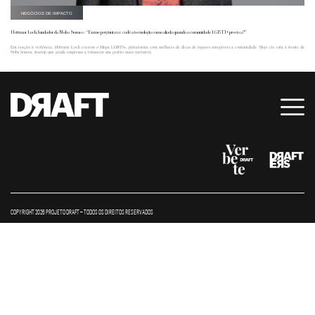
NEGÓCIOS DE IMPACTO
Hóttmar Loch, fundador da Nohs Somos: “Eu me perguntava: cadê a tecnologia como aliada quando a comunidade LGBTI+ precisa?”
Em reação à violência, Hóttmar Loch cocriou o Mapa LGBTI+, plataforma com milhares de dicas de lugares amigáveis à comunidade. Hoje ele está à frente da
Nohs Somos, startup que ajuda empresas a tornarem sua gestão mais inclusiva.
COPYRIGHT 2026 PROJETO DRAFT – TODOS OS DIREITOS RESERVADOS