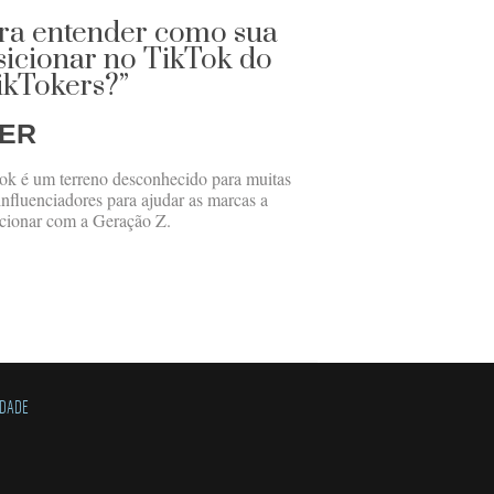
ra entender como sua
sicionar no TikTok do
ikTokers?”
GER
Tok é um terreno desconhecido para muitas
nfluenciadores para ajudar as marcas a
lacionar com a Geração Z.
IDADE