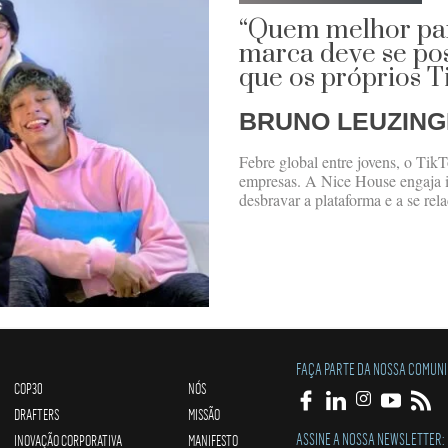
“Quem melhor pa
marca deve se po
que os próprios T
BRUNO LEUZIN
Febre global entre jovens, o Tik
empresas. A Nice House engaja i
desbravar a plataforma e a se re
FAÇA PARTE DA NOSSA COMUN
COP30
NÓS
DRAFTERS
MISSÃO
ASSINE A NOSSA NEWSLETTER:
INOVAÇÃO CORPORATIVA
MANIFESTO