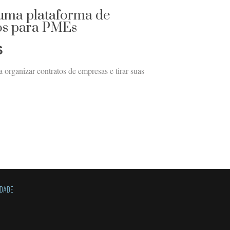
 uma plataforma de
tos para PMEs
S
a organizar contratos de empresas e tirar suas
IDADE