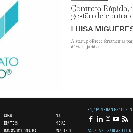
Contrato Rápido,
gestão de contra
LUISA MIGUERE
A startup oferece ferramentas par
dúvidas jurídicas
FAÇA PARTE DA NOSSA COMUN
COP30
NÓS
DRAFTERS
MISSÃO
ASSINE A NOSSA NEWSLETTER:
INOVAÇÃO CORPORATIVA
MANIFESTO