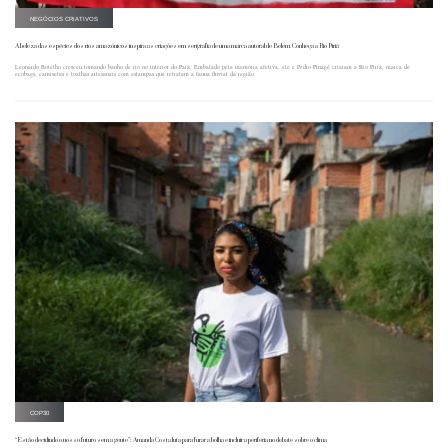
NEGÓCIOS CRIATIVOS
A beleza das espécies dos rios amazônicos inspira as criações em serigrafia de uma marca autoral de Belém. Conheça a Rio Piriá
Leonardo Botelho cresceu tomando banho de rio no interior do Pará. Embalado pela memória afetiva, ele e Pedro Pinagé criaram a Rio Piriá, marca de
ecobags, camisetas e toalhas artesanais com estampas que retratam a fauna fluvial da região.
COP30
“Estão decidindo o nosso futuro sem a gente”: Amanda Costa luta para furar a bolha e incluir a periferia no debate sobre o clima