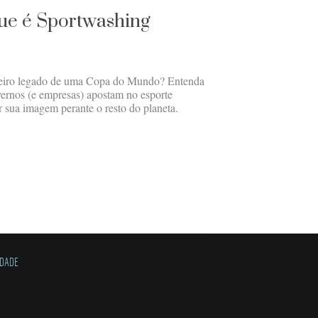
que é Sportwashing
adeiro legado de uma Copa do Mundo? Entenda
ernos (e empresas) apostam no esporte
r sua imagem perante o resto do planeta.
IDADE