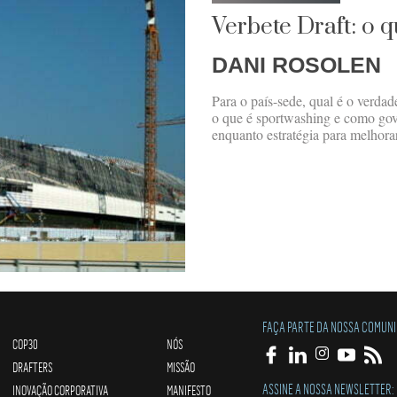
Verbete Draft: o 
DANI ROSOLEN
Para o país-sede, qual é o verd
o que é sportwashing e como gov
enquanto estratégia para melhora
FAÇA PARTE DA NOSSA COMUN
COP30
NÓS
DRAFTERS
MISSÃO
ASSINE A NOSSA NEWSLETTER:
INOVAÇÃO CORPORATIVA
MANIFESTO