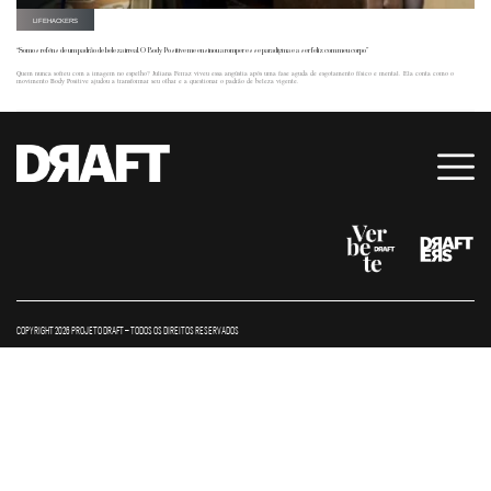
LIFEHACKERS
“Somos reféns de um padrão de beleza irreal. O Body Positive me ensinou a romper esse paradigma e a ser feliz com meu corpo”
Quem nunca sofreu com a imagem no espelho? Juliana Ferraz viveu essa angústia após uma fase aguda de esgotamento físico e mental. Ela conta como o
movimento Body Positive ajudou a transformar seu olhar e a questionar o padrão de beleza vigente.
COPYRIGHT 2026 PROJETO DRAFT – TODOS OS DIREITOS RESERVADOS