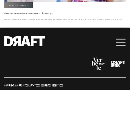
NEGÓCIOS CRIATIVOS
Quais são e como se destacam as novas editoras de livros no país
Um giro pelos médios, pequenos e minúsculos empreendimentos que estão oxigenando o mercado editorial de livros com suas apostas, erros e acertos no país.
COPYRIGHT 2026 PROJETO DRAFT – TODOS OS DIREITOS RESERVADOS