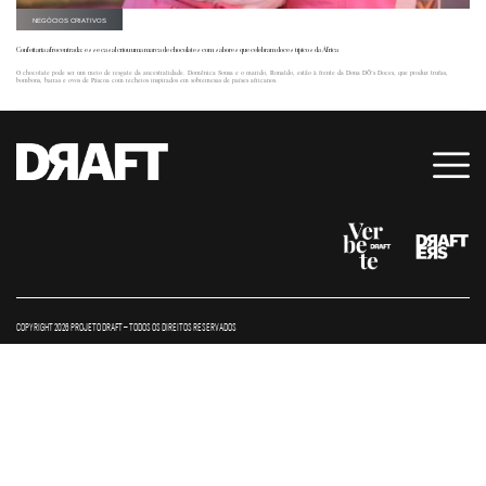
NEGÓCIOS CRIATIVOS
Confeitaria afrocentrada: esse casal criou uma marca de chocolates com sabores que celebram doces típicos da África
O chocolate pode ser um meio de resgate da ancestralidade. Domênica Sousa e o marido, Ronaldo, estão à frente da Dona DÔ’s Doces, que produz trufas,
bombons, barras e ovos de Páscoa com recheios inspirados em sobremesas de países africanos.
COPYRIGHT 2026 PROJETO DRAFT – TODOS OS DIREITOS RESERVADOS