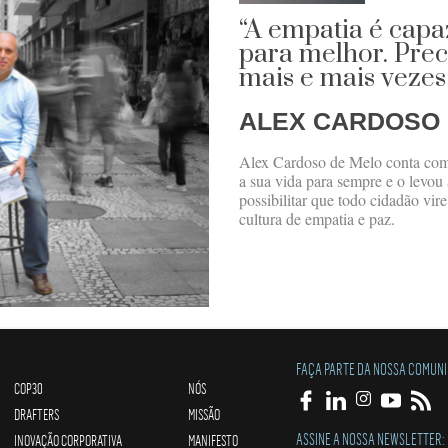
“A empatia é cap
para melhor. Prec
mais e mais vezes
ALEX CARDOSO
Alex Cardoso de Melo conta com
a sua vida para sempre e o levo
possibilitar que todo cidadão vi
cultura de empatia e paz.
FAÇA PARTE DA NOSSA COMUN
COP30
NÓS
DRAFTERS
MISSÃO
ASSINE A NOSSA NEWSLETTER:
INOVAÇÃO CORPORATIVA
MANIFESTO