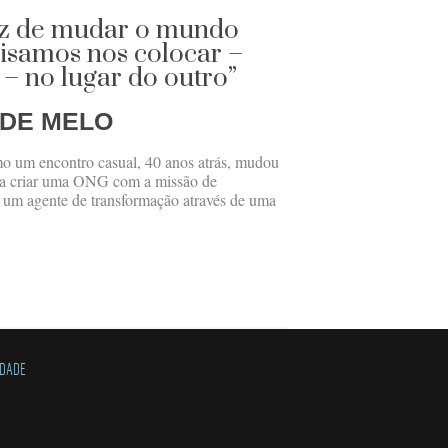
az de mudar o mundo
isamos nos colocar –
 – no lugar do outro”
 DE MELO
o um encontro casual, 40 anos atrás, mudou
u a criar uma ONG com a missão de
re um agente de transformação através de uma
IDADE