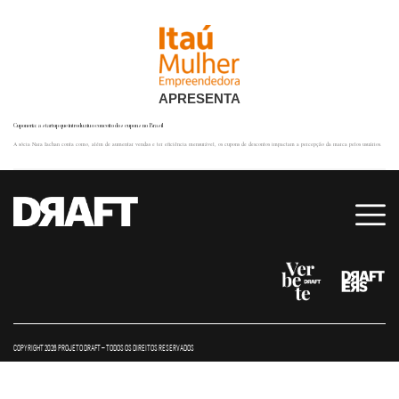
APRESENTA
Cuponeria: a startup que introduziu o conceito dos cupons no Brasil
A sócia Nara Iachan conta como, além de aumentar vendas e ter eficiência mensurável, os cupons de descontos impactam a percepção da marca pelos usuários.
COPYRIGHT 2026 PROJETO DRAFT – TODOS OS DIREITOS RESERVADOS