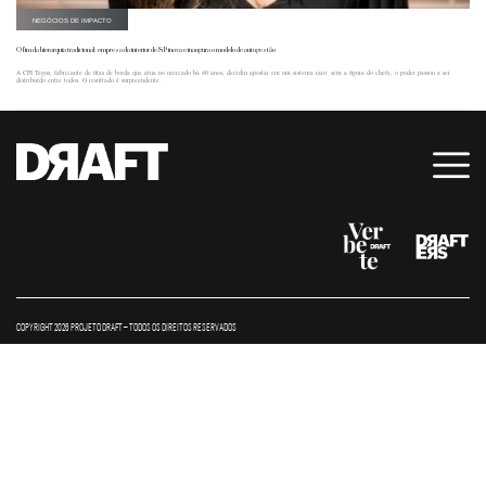
NEGÓCIOS DE IMPACTO
O fim da hierarquia tradicional: empresa do interior de SP inova e inaugura o modelo de autogestão
A CPI Tegus, fabricante de fitas de borda que atua no mercado há 40 anos, decidiu apostar em um sistema raro: sem a figura do chefe, o poder passou a ser
distribuído entre todos. O resultado é surpreendente.
COPYRIGHT 2026 PROJETO DRAFT – TODOS OS DIREITOS RESERVADOS