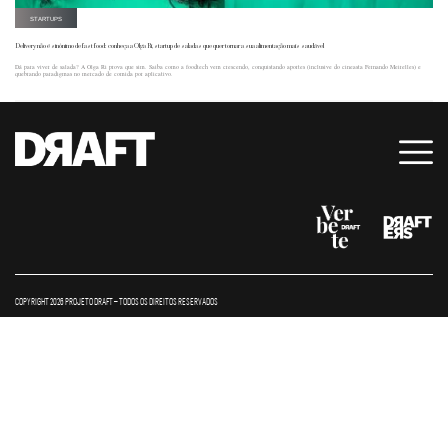
STARTUPS
Delivery não é sinônimo de fast food: conheça a Olga Ri, startup de saladas que quer tornar a sua alimentação mais saudável
Dá para viver de salada? A Olga Ri prova que sim. Saiba como a foodtech vem crescendo, conquistando aportes (inclusive do cineasta Fernando Meirelles) e
quebrando paradigmas no mercado de comida por aplicativo.
COPYRIGHT 2026 PROJETO DRAFT – TODOS OS DIREITOS RESERVADOS