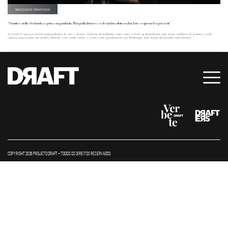
NEGÓCIOS CRIATIVOS
“Vi muitos ateliês fechando as portas na pandemia. Não podia deixar esse design brasileiro acabar, foi isso que me fez persistir”
A Covid-19 ameaça ateliês independentes de arte e design. Cristiane Rosenbaum conta como a Feira na Rosenbaum (que atraía milhares de pessoas a cada
edição) migrou para um modelo híbrido, com venda online e evento com agendamento por WhatsApp, para seguir divulgando esses artistas.
COPYRIGHT 2026 PROJETO DRAFT – TODOS OS DIREITOS RESERVADOS