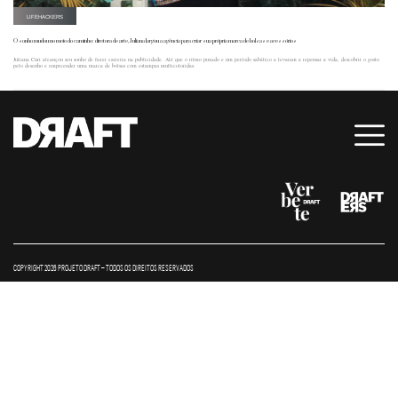
LIFEHACKERS
O sonho mudou no meio do caminho: diretora de arte, Juliana largou a agência para criar sua própria marca de bolsas e acessórios
Juliana Curi alcançou seu sonho de fazer carreira na publicidade. Até que o ritmo puxado e um período sabático a levaram a repensar a vida, descobrir o gosto
pelo desenho e empreender uma marca de bolsas com estampas multicoloridas.
COPYRIGHT 2026 PROJETO DRAFT – TODOS OS DIREITOS RESERVADOS