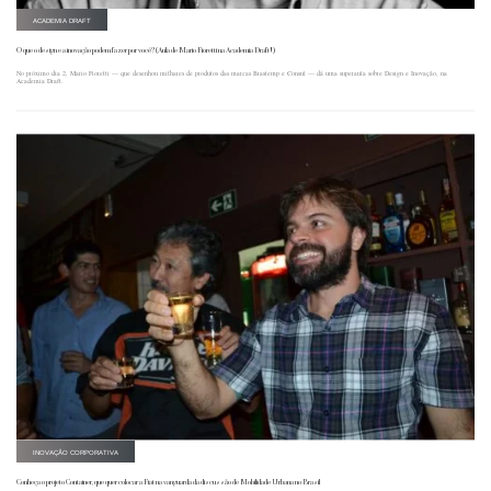
ACADEMIA DRAFT
O que o design e a inovação podem fazer por você? (Aula de Mario Fioretti na Academia Draft!)
No próximo dia 2, Mario Fioretti — que desenhou milhares de produtos das marcas Brastemp e Consul — dá uma superaula sobre Design e Inovação, na
Academia Draft.
INOVAÇÃO CORPORATIVA
Conheça o projeto Container, que quer colocar a Fiat na vanguarda da discussão de Mobilidade Urbana no Brasil