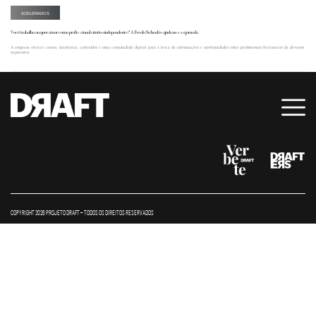
ACELERADOS
Você trabalha ou quer atuar como profissional criativo independente? A Freela School te ajuda nessa jornada
A empresa oferece cursos, mentorias, conteúdos e uma comunidade digital para a troca de informações e oportunidades entre profissionais freelancers de diversos
segmentos.
COPYRIGHT 2026 PROJETO DRAFT – TODOS OS DIREITOS RESERVADOS