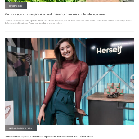
LIFEHACKERS
“Criei uma startup para a ressocialização de mulheres privadas de liberdade, produzindo uniformes e slow fashion na penitenciária”
Graziella Soares explica como e por que fundou a RES Green Innovation, que faz moda consciente e luta contra a reincidência criminal mobilizando detentas
da Penitenciária Feminina do Paraná para trabalhar no setor de costura.
NEGÓCIOS DE IMPACTO
Inclusão social e educação com sustentabilidade: empresa ensina detentas como produzir (e usar) bioabsorventes