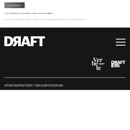
ACELERADOS
A Iara Health transcreve prontuários e laudos na área de radiologia
Com o uso de inteligência artificial e machine learning, a startup quer melhorar a precisão dos diagnósticos.
COPYRIGHT 2026 PROJETO DRAFT – TODOS OS DIREITOS RESERVADOS