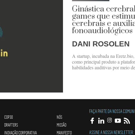
Ginástica cerebra
games que estimu
cerebrais e auxil
fonoaudiológicos
DANI ROSOLEN
A startup, incubada na Eretz.bio, 
como principal produto a platafo
habilidades auditivas por meio de
FAÇA PARTE DA NOSSA COMUN
COP30
NÓS
DRAFTERS
MISSÃO
ASSINE A NOSSA NEWSLETTER:
INOVAÇÃO CORPORATIVA
MANIFESTO