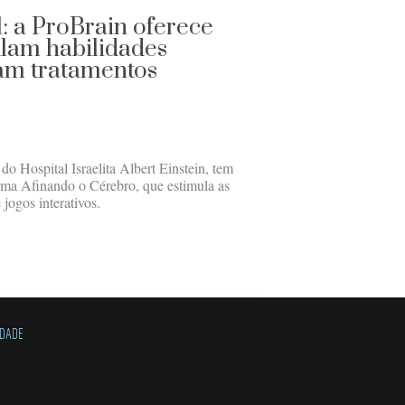
l: a ProBrain oferece
lam habilidades
iam tratamentos
do Hospital Israelita Albert Einstein, tem
rma Afinando o Cérebro, que estimula as
 jogos interativos.
IDADE