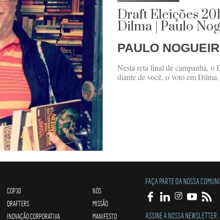
Draft Eleições 201
Dilma | Paulo No
PAULO NOGUEI
Nesta reta final de campanha, o D
diante de você, o voto em Dilma,
FAÇA PARTE DA NOSSA COMUN
COP30
NÓS
DRAFTERS
MISSÃO
ASSINE A NOSSA NEWSLETTER:
INOVAÇÃO CORPORATIVA
MANIFESTO