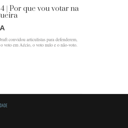
4 | Por que vou votar na
gueira
RA
raft convidou articulistas para defenderem,
 o voto em Aécio, o voto nulo e o não-voto.
IDADE