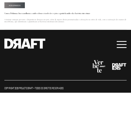
ACELERADOS
Como a Petbiomas busca melhorar a saúde e o bem-estar de cães e gatos a partir da análise das bactérias intestinais
A startup consegue prevenir e diagnosticar doenças em pets, além de sugerir dietas personalizadas e alterações no estilo de vida, com a realização de exames de
microbioma, que identificam e quantificam as bactérias intestinais dos animais.
COPYRIGHT 2026 PROJETO DRAFT – TODOS OS DIREITOS RESERVADOS