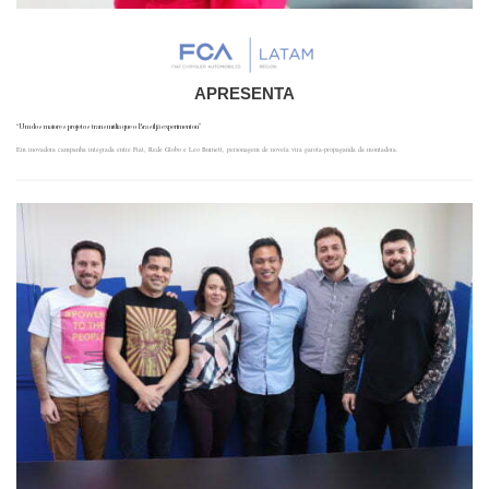
APRESENTA
“Um dos maiores projetos transmídia que o Brasil já experimentou”
Em inovadora campanha integrada entre Fiat, Rede Globo e Leo Burnett, personagem de novela vira garota-propaganda da montadora.