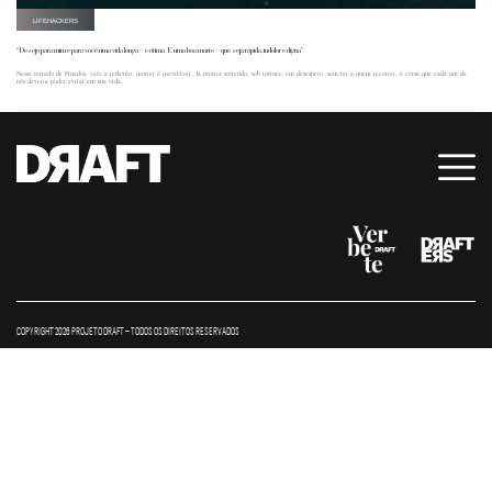
LIFEHACKERS
“Desejo para mim e para você uma vida longa – e ótima. E uma boa morte – que seja rápida, indolor e digna”
Nesse feriado de Finados, vale a reflexão: morrer é inevitável. Já morrer sofrendo, sob tortura, em desespero, sem ter a quem recorrer, é coisa que cada um de
nós deveria poder evitar em sua vida.
COPYRIGHT 2026 PROJETO DRAFT – TODOS OS DIREITOS RESERVADOS