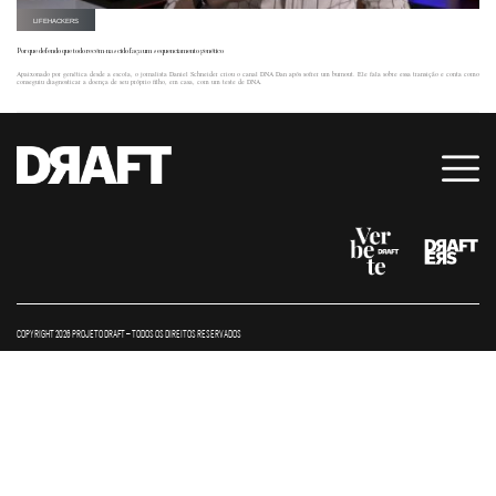
LIFEHACKERS
Por que defendo que todo recém-nascido faça um sequenciamento genético
Apaixonado por genética desde a escola, o jornalista Daniel Schneider criou o canal DNA Dan após sofrer um burnout. Ele fala sobre essa transição e conta como
conseguiu diagnosticar a doença de seu próprio filho, em casa, com um teste de DNA.
COPYRIGHT 2026 PROJETO DRAFT – TODOS OS DIREITOS RESERVADOS