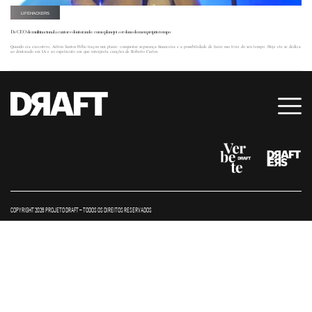
LIFEHACKERS
De CEO de multinacional a cantor e doutorando: como planejei ser dono do meu próprio tempo
Quando era executivo, Ailton Santos Filho traçou um plano: conquistar segurança financeira e a possibilidade de fazer uso livre do seu tempo. Hoje ele se dedica
ao doutorado em IA e ao espetáculo em que interpreta canções de Roberto Carlos.
COPYRIGHT 2026 PROJETO DRAFT – TODOS OS DIREITOS RESERVADOS