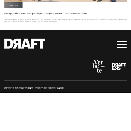
STARTUPS
Quer viajar e conhecer o mundo na companhia de guias locais que falam português? Essa é a promessa do iFriend
Museus entupidos de gente, roteiros manjados… Em vez disso, que tal uma viagem fora do óbvio? O iFriend permite dar um match com moradores e guias locais
que têm dicas incríveis na ponta da língua (e ainda falam nosso idioma).
COPYRIGHT 2026 PROJETO DRAFT – TODOS OS DIREITOS RESERVADOS