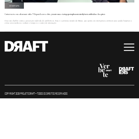
STARTUPS
Cortar custos ou salvar mais vidas? Dá para fazer os dois, garante uma startup que implementa inteligência artificial nos hospitais
Criar um chatbot contra a prescrição indevida de antibióticos. Essa é a próxima missão da Munai, que aposta em inteligência artificial para ajudar hospitais a
evitar erros médicos e reduzir o tempo (e o custo) de internação.
COPYRIGHT 2026 PROJETO DRAFT – TODOS OS DIREITOS RESERVADOS