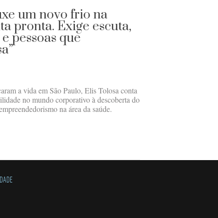
xe um novo frio na
ta pronta. Exige escuta,
s e pessoas que
sa”
çaram a vida em São Paulo, Elis Tolosa conta
abilidade no mundo corporativo à descoberta do
o empreendedorismo na área da saúde.
IDADE