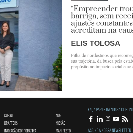
“Empreender trou
barriga, sem recei
ajustes constante
acreditam na cau
ELIS TOLOSA
Filha de nordestinos que recome
sua trajetória, da busca pela est
propósito no impacto social e a
FAÇA PARTE DA NOSSA COMUN
COP30
NÓS
DRAFTERS
MISSÃO
ASSINE A NOSSA NEWSLETTER:
INOVAÇÃO CORPORATIVA
MANIFESTO