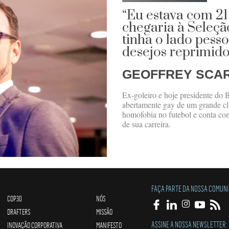
“Eu estava com 21
chegaria à Seleçã
tinha o lado pess
desejos reprimido
GEOFFREY SCA
Ex-goleiro e hoje presidente do B
abertamente gay de um grande clu
homofobia no futebol e conta co
de sua carreira.
FAÇA PARTE DA NOSSA COMUN
COP30
NÓS
DRAFTERS
MISSÃO
ASSINE A NOSSA NEWSLETTER:
INOVAÇÃO CORPORATIVA
MANIFESTO