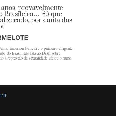
 anos, provavelmente
o Brasileira… Só que
oal zerado, por conta dos
s”
RMELOTE
ahia, Emerson Ferretti é o primeiro dirigente
be do Brasil. Ele fala ao Draft sobre
mo a repressão da sexualidade afetou o rumo
IDADE