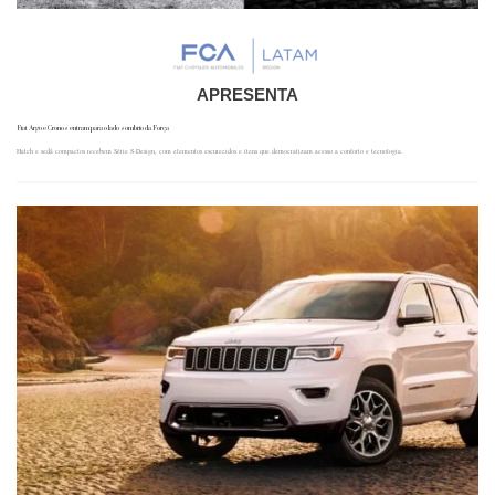
APRESENTA
Fiat Argo e Cronos entram para o lado sombrio da Força
Hatch e sedã compactos recebem Série S-Design, com elementos escurecidos e itens que democratizam acesso a conforto e tecnologia.