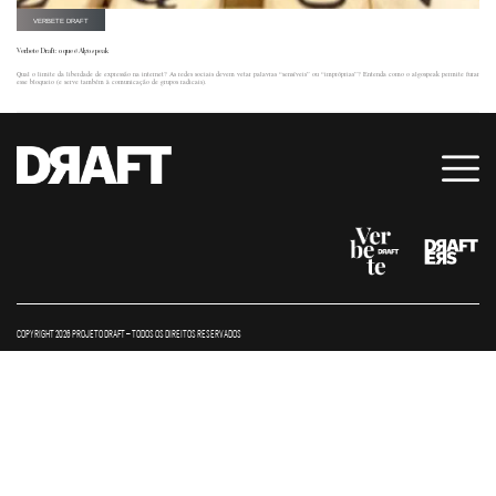
VERBETE DRAFT
Verbete Draft: o que é Algospeak
Qual o limite da liberdade de expressão na internet? As redes sociais devem vetar palavras “sensíveis” ou “impróprias”? Entenda como o algospeak permite furar
esse bloqueio (e serve também à comunicação de grupos radicais).
COPYRIGHT 2026 PROJETO DRAFT – TODOS OS DIREITOS RESERVADOS