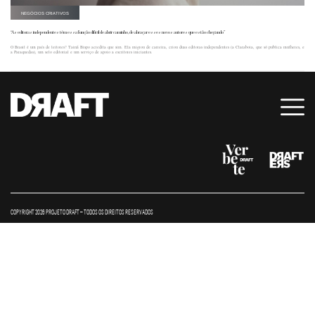
NEGÓCIOS CRIATIVOS
“As editoras independentes têm essa função difícil de abrir caminho, de abraçar esses novos autores que estão chegando”
O Brasil é um país de leitores? Tainã Bispo acredita que sim. Ela migrou de carreira, criou duas editoras independentes (a Claraboia, que só publica mulheres, e
a Paraquedas), um selo editorial e um serviço de apoio a escritores iniciantes.
COPYRIGHT 2026 PROJETO DRAFT – TODOS OS DIREITOS RESERVADOS