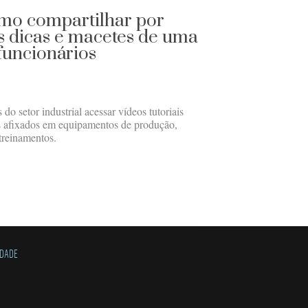
omo compartilhar por
 dicas e macetes de uma
 funcionários
do setor industrial acessar vídeos tutoriais
s afixados em equipamentos de produção,
treinamentos.
IDADE