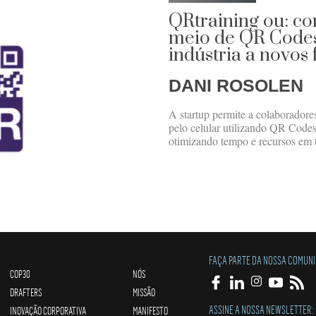
QRtraining ou: c
meio de QR Codes
indústria a novos
DANI ROSOLEN
A startup permite a colaboradores 
pelo celular utilizando QR Code
otimizando tempo e recursos em 
FAÇA PARTE DA NOSSA COMUN
COP30
NÓS
DRAFTERS
MISSÃO
ASSINE A NOSSA NEWSLETTER:
INOVAÇÃO CORPORATIVA
MANIFESTO