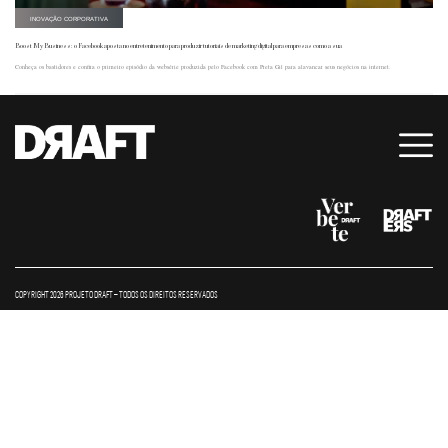
INOVAÇÃO CORPORATIVA
Boost My Business: o Facebook aposta no entretenimento para produzir tutoriais de marketing digital para empresas como a sua
Conheça os bastidores e confira o primeiro episódio da websérie produzida pelo Facebook com Preta Gil para alavancar seus negócios na internet.
COPYRIGHT 2026 PROJETO DRAFT – TODOS OS DIREITOS RESERVADOS