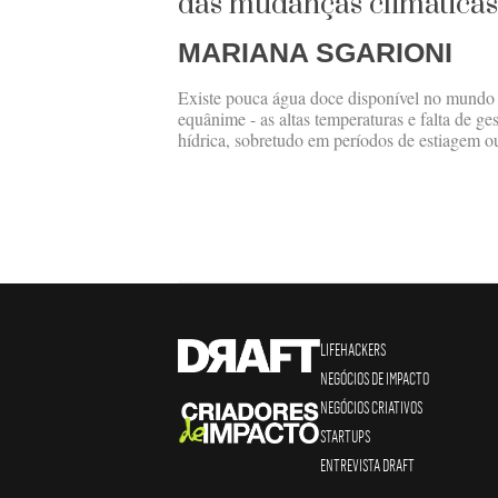
das mudanças climáticas
MARIANA SGARIONI
Existe pouca água doce disponível no mundo e
equânime - as altas temperaturas e falta de ge
hídrica, sobretudo em períodos de estiagem o
LIFEHACKERS
NEGÓCIOS DE IMPACTO
NEGÓCIOS CRIATIVOS
STARTUPS
ENTREVISTA DRAFT