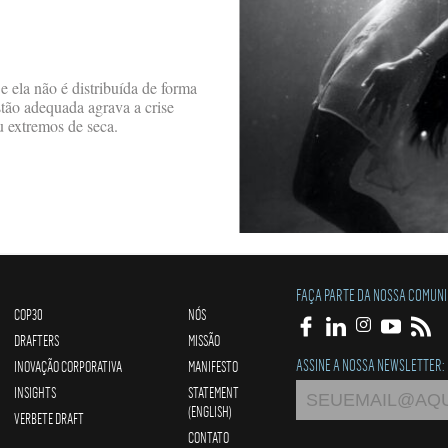
 ela não é distribuída de forma
stão adequada agrava a crise
u extremos de seca.
FAÇA PARTE DA NOSSA COMUN
COP30
NÓS
DRAFTERS
MISSÃO
ASSINE A NOSSA NEWSLETTER:
INOVAÇÃO CORPORATIVA
MANIFESTO
INSIGHTS
STATEMENT
(ENGLISH)
VERBETE DRAFT
CONTATO