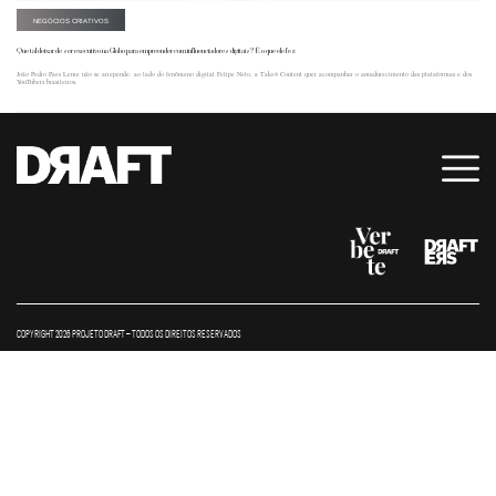
NEGÓCIOS CRIATIVOS
Que tal deixar de ser executivo na Globo para empreender com influenciadores digitais? É o que ele fez
João Pedro Paes Leme não se arrepende: ao lado do fenômeno digital Felipe Neto, a Take4 Content quer acompanhar o amadurecimento das plataformas e dos
YouTubers brasileiros.
COPYRIGHT 2026 PROJETO DRAFT – TODOS OS DIREITOS RESERVADOS