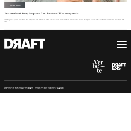
LIFEHACKERS
Para continuar fazendo diferença, deixei para trás 27 anos de trabalho em ONGs e virei empreendedor
Muita gente deixa o mundo das empresas em busca de uma carreira com mais sentido no Terceiro Setor. Athayde Motta fez o caminho contrário. Entenda por
quê.
COPYRIGHT 2026 PROJETO DRAFT – TODOS OS DIREITOS RESERVADOS