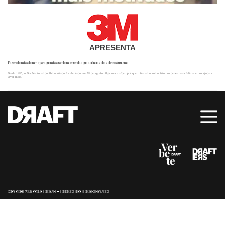
APRESENTA
Fazer o bem faz bem – e para quem faz também: entenda o que a ciência sabe sobre o altruísmo
Desde 1985, o Dia Nacional do Voluntariado é celebrado em 28 de agosto. Veja neste vídeo por que o trabalho voluntário nos deixa mais felizes e nos ajuda a
viver mais.
COPYRIGHT 2026 PROJETO DRAFT – TODOS OS DIREITOS RESERVADOS