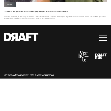
COP30
Ela criou uma startup de identificação de madeiras que poderá ajudar no combate ao desmatamento ilegal
Verificar a legalidade de uma carga de madeira é uma tarefa realizada a olho nu. Fundada pela engenheira acreana Fernanda Onofre, a Wood Chat quer mudar
isso usando IA para identificar a matéria-prima (e preservar árvores ameaçadas).
COPYRIGHT 2026 PROJETO DRAFT – TODOS OS DIREITOS RESERVADOS