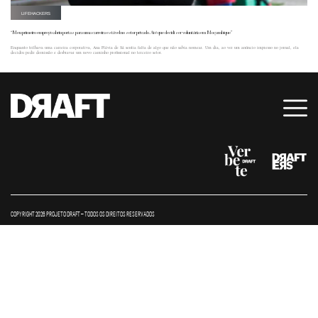
LIFEHACKERS
“Meu primeiro emprego abriu portas para uma carreira estável no setor privado. Até que decidi ser voluntária em Moçambique”
Enquanto trilhava uma carreira corporativa, Ana Flávia de Sá sentia falta de algo que não sabia nomear. Um dia, ao ver um anúncio impresso no jornal, ela
decidiu pedir demissão e desbravar um novo caminho profissional no terceiro setor.
COPYRIGHT 2026 PROJETO DRAFT – TODOS OS DIREITOS RESERVADOS