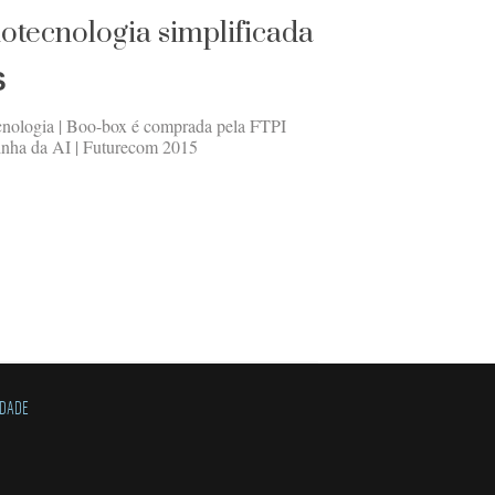
iotecnologia simplificada
S
ecnologia | Boo-box é comprada pela FTPI
inha da AI | Futurecom 2015
IDADE