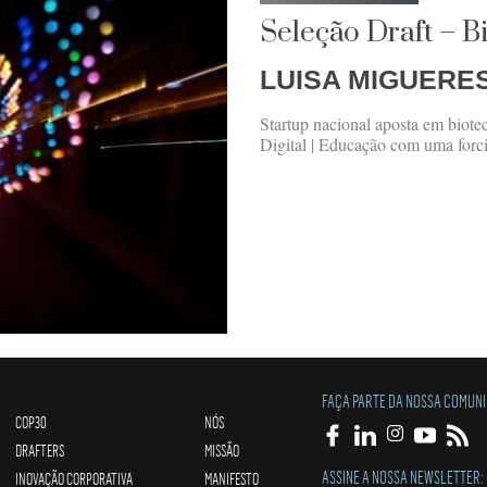
Seleção Draft – B
LUISA MIGUERE
Startup nacional aposta em biot
Digital | Educação com uma forc
FAÇA PARTE DA NOSSA COMUN
COP30
NÓS
DRAFTERS
MISSÃO
ASSINE A NOSSA NEWSLETTER:
INOVAÇÃO CORPORATIVA
MANIFESTO