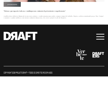
LIFEHACKERS
“Sabemos que roupa não é tudo, mas contribui para um sentimento de pertencimento e empoderamento”
A publicitária Gabriela Hunnicutt já precisou costurar e vender pijamas para poder comprar roupas de trabalho. Depois, acabou acumulando peças. Para "limpar"
o armário e ajudar mulheres com menos condições financeiras, ela criou o projeto Look de Respeito.
COPYRIGHT 2026 PROJETO DRAFT – TODOS OS DIREITOS RESERVADOS