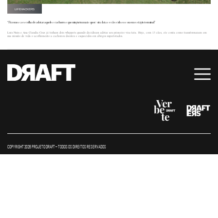
LIFEHACKERS
“Fizemos a escolha de adotar aqueles cachorros que ninguém mais quer: vira-latas e cães idosos ou em estágio terminal”
Luis Nuin e Ana Claudia Cruz já tinham dois whippets quando decidiram adotar seu primeiro vira-lata. Hoje, com 13 cães, ele conta como transformaram em
sua missão de vida o acolhimento a cachorros doentes e esquecidos em abrigos superlotados.
COPYRIGHT 2026 PROJETO DRAFT – TODOS OS DIREITOS RESERVADOS