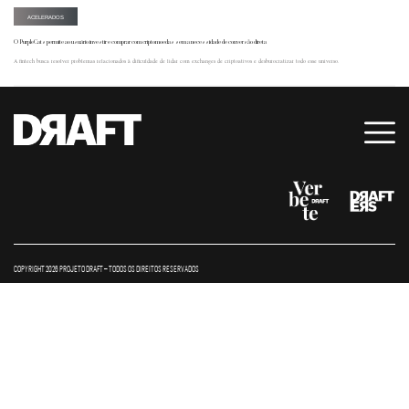
ACELERADOS
O PurpleCats permite ao usuário investir e comprar com criptomoedas sem a necessidade de conversão direta
A fintech busca resolver problemas relacionados à dificuldade de lidar com exchanges de criptoativos e desburocratizar todo esse universo.
COPYRIGHT 2026 PROJETO DRAFT – TODOS OS DIREITOS RESERVADOS