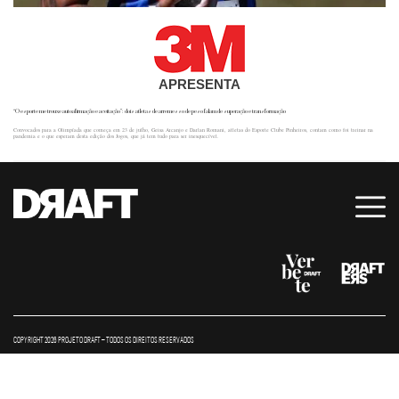
APRESENTA
“O esporte me trouxe autoafirmação e aceitação”: dois atletas de arremesso de peso falam de superação e transformação
Convocados para a Olimpíada que começa em 23 de julho, Geisa Arcanjo e Darlan Romani, atletas do Esporte Clube Pinheiros, contam como foi treinar na
pandemia e o que esperam desta edição dos Jogos, que já tem tudo para ser inesquecível.
COPYRIGHT 2026 PROJETO DRAFT – TODOS OS DIREITOS RESERVADOS