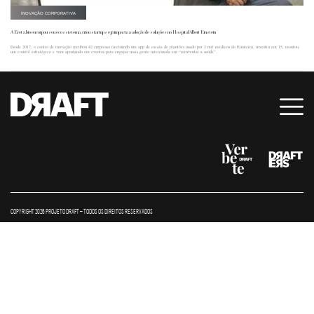
INOVAÇÃO CORPORATIVA
A Eretz.bio encorpou seu ecossistema, criou startups e já impacta a adoção de soluções no Hospital Albert Einstein
Desde 2017, o centro de inovação incubou 42 empresas (incluindo um app de escala de plantões usado por 2 mil médicos do Einstein), investiu em 15, montou
um comitê estratégico e vem apostando em eventos para engajar mais gente interessada em “reinventar a saúde”.
COPYRIGHT 2026 PROJETO DRAFT – TODOS OS DIREITOS RESERVADOS