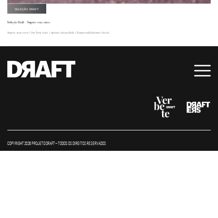
SELEÇÃO DRAFT
Seleção Draft – Supere seus erros
Supere seus erros | Um bom time | Apenas integridade | Empreendedorismo Social
COPYRIGHT 2026 PROJETO DRAFT – TODOS OS DIREITOS RESERVADOS